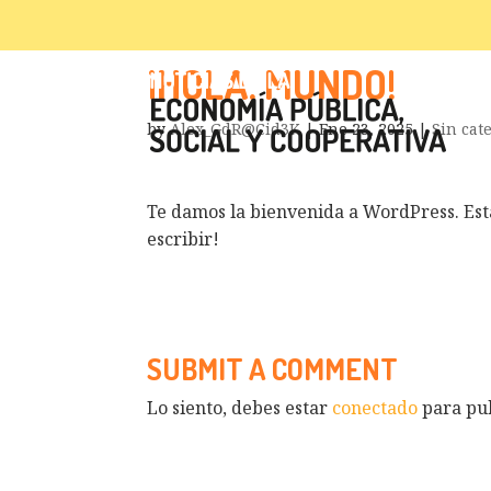
¡HOLA, MUNDO!
by
Alex_GdR@Cid3K
|
Ene 23, 2025
|
Sin cat
Te damos la bienvenida a WordPress. Esta
escribir!
SUBMIT A COMMENT
Lo siento, debes estar
conectado
para pub