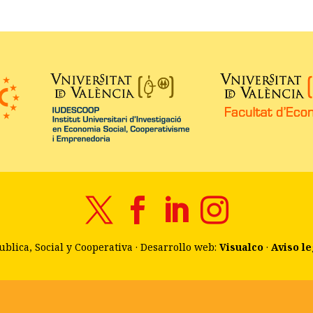




blica, Social y Cooperativa · Desarrollo web:
Visualco
·
Aviso le